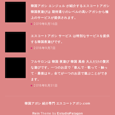
韓国アガシ エンジェル が紹介するエスコートアガシ
韓国夜遊びは 期待通りのレベルの高いアガシから極
上のサービスが提供されます。
2019年8月16日
エスコートアガシ サービス は特別なサービスを提供
する韓国夜遊びです。
2018年9月7日
フルサロンは 韓国 夜遊び 韓国 風俗 大人だけの贅沢
な遊びです。一つのお店で「飲んで・歌って・触っ
て・最後はＨ」全てが一つのお店で遊ぶことができ
ます。
2018年8月31日
韓国アガシ 紹介専門
エスコートアガシ.com
Rein
Theme by
EstudioPatagon