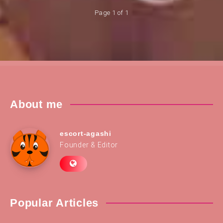
Page 1 of 1
About me
escort-agashi
Founder & Editor
Popular Articles