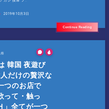
アガシ 按摩 フ…
2019年10月3日
Continue Reading
風俗
 韓国 夜遊び
大人だけの贅沢な
一つのお店で
歌って・触っ
Ｈ」全てが一つ